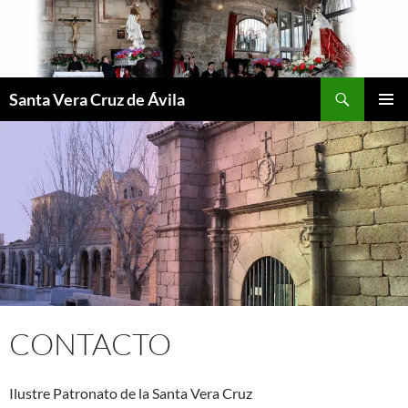
Saltar
al
contenido
Buscar
Santa Vera Cruz de Ávila
MENÚ
PRINCI
CONTACTO
Ilustre Patronato de la Santa Vera Cruz